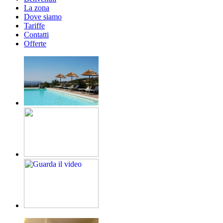
La zona
Dove siamo
Tariffe
Contatti
Offerte