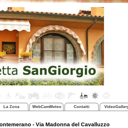
La Zona
WebCamMeteo
Contatti
VideoGaller
ontemerano - Via Madonna del Cavalluzzo