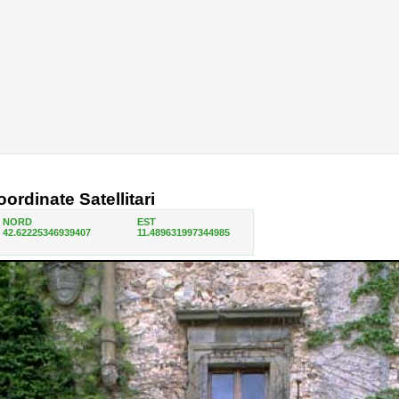
ordinate Satellitari
NORD
EST
42.62225346939407
11.489631997344985