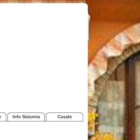
y
Info Saturnia
Casale