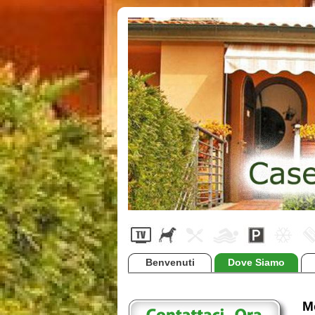
Benvenuti
Dove Siamo
M